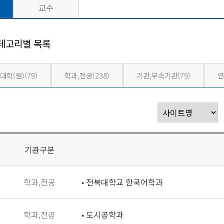
교수
테고리별 목록
대학(원)
(79)
학과,전공
(238)
기관,부속기관
(79)
연
기관구분
학과,전공
전북대학교 한국어학과
학과,전공
도시공학과