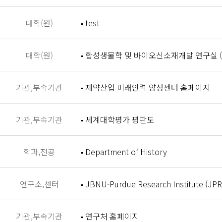
대학(원)
test
대학(원)
합성생물학 및 바이오신소재개발 연구실 (Synthet
기관,부속기관
제약산업 미래인력 양성센터 홈페이지
기관,부속기관
세계대학평가 평판도
학과,전공
Department of History
연구소,센터
JBNU-Purdue Research Institute (JPR
기관,부속기관
연구처 홈페이지